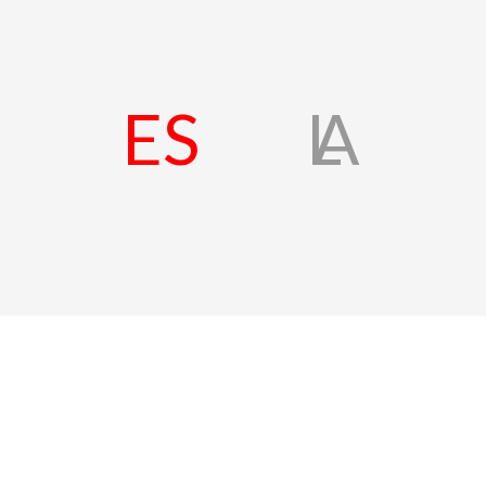
ES
L
A